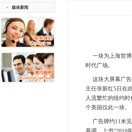
媒体新闻
一块为上海世博
时代广场。
这块
大屏幕
广告
主任张新红5日在
人流繁忙的纽约时
个美国仅此一块。
广告牌约11米
基调，上书“201